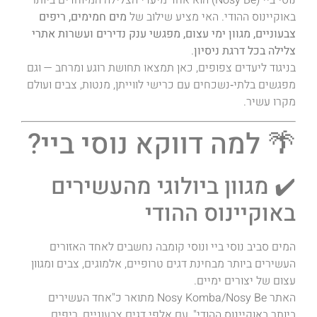
באוקיינוס ההודי. האי מציע שילוב של
מים חמימים, ריפים
צבעוניים, מגוון ימי עצום, מפגשי ענק נדירים ועשרות אתרי
צלילה בכל דרגת ניסיון
.
בניגוד ליעדים צפופים, כאן תמצאו תחושת רוגע ומרחב — וגם
מפגשים בלתי‑נשכחים עם כרישי לווייתן, מנטות, צבים ועולם
מקרו עשיר.
🌴 למה דווקא נוסי ביי?
✔️ מגוון ביולוגי מהעשירים
באוקיינוס ההודי
המים סביב נוסי ביי ונוסי קומבה נחשבים לאחד האזורים
העשירים ביותר מבחינת דגים טרופיים, אלמוגים, צבים ומגוון
עצום של יצורים ימיים.
האתר Nosy Komba/Nosy Be מתואר כ"אחד העשירים
ביותר באוקיינוס ההודי", עם אלפי דגים צבעוניים, ריפים