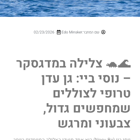
שם המחבר:Edo Minsker
02/23/2026
🌊🐢
צלילה במדגסקר
– נוסי ביי: גן עדן
טרופי לצוללים
שמחפשים גדול,
צבעוני ומרגש
נוסי ביי (Nosy Be) הוא אחד מיעדי הצלילה המיוחדים ביותר