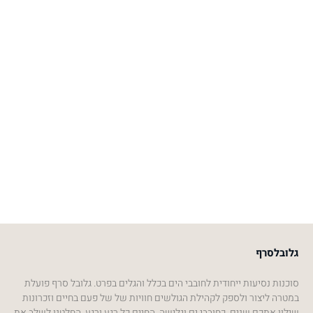
גלובלסרף
סוכנות נסיעות ייחודית לחובבי הים בכלל והגלים בפרט. גלובל סרף פועלת
במטרה ליצור ולספק לקהילת הגולשים חוויות של של פעם בחיים וזכרונות
שילוו אתכם שנים. כחובבי ים וגלישה, החיים כל רגע ורגע, החלטנו לשלב את