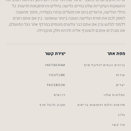
התשוקות העיקריות שלנו בחיים: גלישה, טיולים והרפתקאות חדשות. כל
טיולי הגלישה, והיעדים בהם אנו פועלים נבחרו בקפידה, מתוך מחשבה
לספק לכם את חווית הגלישה הטובה ביותר שאפשר. בין אם אתם רוצים
ללמוד לגלוש ובין אם אתם כבר גולשים מנוסים במרדף אחר הגל המושלם,
אנו מברכים אתכם להצטרף אלינו ולהיות חלק מהקהילה.
מפת אתר
יצירת קשר
ברוכים הבאים לגלובל סרף
INSTAGRAM
אודות
YOUTUBE
יעדים
FACEBOOK
המלונות שלנו
דרושים
סדנאות וולנס וחופשות בריאות
תקנון גלובל סרף
Global Surf
Typically replies within a day
בלוג
צור קשר