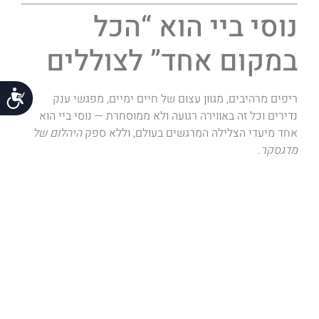
נוסי ביי הוא “הכל
במקום אחד” לצוללים
נג
ריפים מרהיבים, מגוון עצום של חיים ימיים, מפגשי ענק
נדירים וכל זה באווירה רגועה ולא ממוסחרת — נוסי ביי הוא
אחד מיעדי הצלילה המרגשים בעולם, וללא ספק
היהלום של
מדגסקר
.