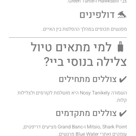
צבי Hawksbill ו‑Green Turtle.
🐬 דולפינים
מפגשים תכופים במהלך ההפלגות בין האיים.
🧳 למי מתאים טיול
צלילה בנוסי ביי?
✔️ צוללים מתחילים
השמורה Nosy Tanikely היא מושלמת לקורסים ולצלילות
קלות.
✔️ צוללים מתקדמים
Mitsio, Shark Point ו‑Grand Banc מציעים דריפטים,
עומקים ואתרי Blue Water מרגשים.