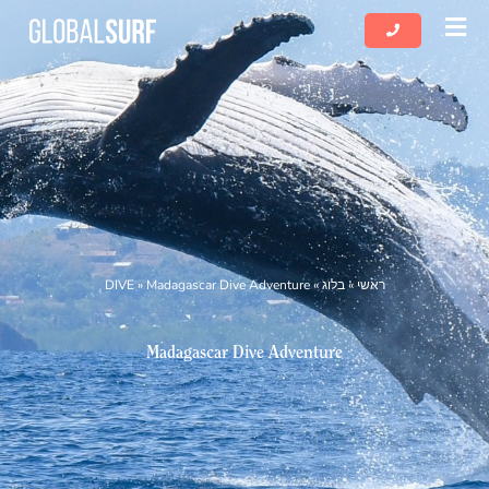
שִׂים
לֵב:
בְּאֲתָר
זֶה
מֻפְעֶלֶת
מַעֲרֶכֶת
נָגִישׁ
בִּקְלִיק
הַמְּסַיַּעַת
לִנְגִישׁוּת
הָאֲתָר.
ראשי
»
בלוג
»
Madagascar Dive Adventure
»
DIVE
Madagascar Dive Adventure