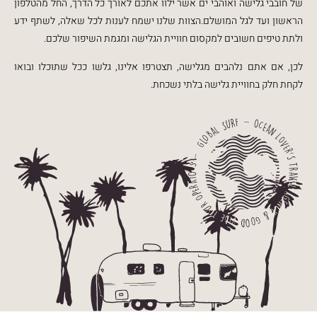
של חובבי גלישה ואוהבי ים אשר ילוו אתכם לאורך כל הדרך, החל מהטלפון
הראשון ועד לגל המושלם.הצוות שלנו ישמח לענות לכל שאלה, לשתף ידע
ולתת טיפים חשובים למקסום חוויית הגלישה ומגמת השיפור שלכם.
לכן, אם אתם נלהבים מגלישה, תצטרפו אלינו, גלשו ככל שתוכלו ובואו
לקחת חלק בחוויית גלישה בלתי נשכחת.