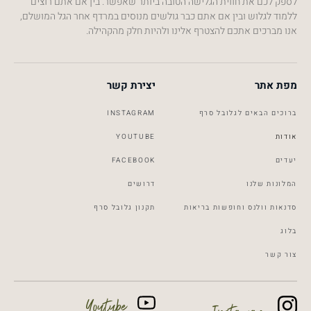
לספק לכם את חווית הגלישה הטובה ביותר שאפשר. בין אם אתם רוצים
ללמוד לגלוש ובין אם אתם כבר גולשים מנוסים במרדף אחר הגל המושלם,
אנו מברכים אתכם להצטרף אלינו ולהיות חלק מהקהילה.
מפת אתר
יצירת קשר
ברוכים הבאים לגלובל סרף
INSTAGRAM
אודות
YOUTUBE
יעדים
FACEBOOK
המלונות שלנו
דרושים
סדנאות וולנס וחופשות בריאות
תקנון גלובל סרף
בלוג
צור קשר
Global Surf
Youtube