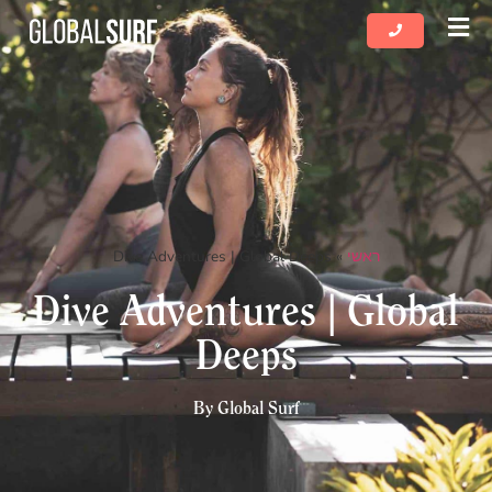
שִׂים
לֵב:
בְּאֲתָר
זֶה
מֻפְעֶלֶת
מַעֲרֶכֶת
נָגִישׁ
בִּקְלִיק
הַמְּסַיַּעַת
לִנְגִישׁוּת
ראשי
»
Dive Adventures | Global Deeps
הָאֲתָר.
Dive Adventures | Global
Deeps
By Global Surf