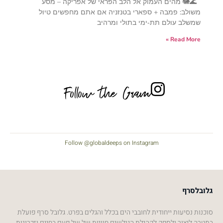
🌊🐘 מהים העמוק אל הלב הפראי של אפריקה – מסע
משולב: פמבה + ספארי בטנזניה אם אתם מחפשים טיול
שמשלב עולם תת‑ימי בתולי ומרהיב
Read More »
Follow the Gram
Follow @globaldeeps on Instagram
גלובלסרף
סוכנות נסיעות ייחודית לחובבי הים בכלל והגלים בפרט. גלובל סרף פועלת
במטרה ליצור ולספק לקהילת הגולשים חוויות של של פעם בחיים וזכרונות