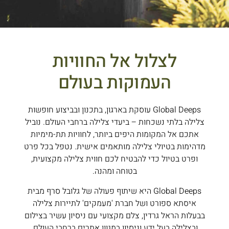
לצלול אל החוויות
העמוקות בעולם
Global Deeps עוסקת בארגון, בתכנון ובביצוע חופשות
צלילה בלתי נשכחות – ביעדי צלילה ברחבי העולם. נוביל
אתכם אל המקומות היפים ביותר, לחוויות תת-מימיות
מדהימות בטיולי צלילה מותאמים אישית. נטפל בכל פרט
ופרט בטיול כדי להבטיח לכם חווית צלילה מקצועית,
בטוחה ומהנה.
Global Deeps היא שיתוף פעולה של גלובל סרף מבית
איסתא ספורט ושל חברת 'מעמקים' לתיירות צלילה
בבעלות הראל גרדין, צלם מקצועי עם ניסיון עשיר בצילום
ובצלילה בעל ידע וניסיון במגוון אתרים ברחבי העולם.