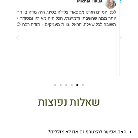
Michal Hillel
לפני יומיים חזרנו מספארי צלילה בסיני. היה מדהים! הרבה
 החל במתן
יותר ממה שחשבתי ודמיינתי. הכל היה מאורגן ומסודר, עם
ה
תשובה לכל שאלה. הראל וצוות מעמקים - תודה רבה 😊
מיומן
ביום מה
ף
ומנוסה 
מלא. צו
עוד
העליות 
חוות הצ
הצלילה 
מעולה ו
בלתי נש
שאלות נפוצות
האם אפשר להצטרף גם אם לא צוללים?