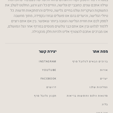
שילוו אתכם שנים. כחובבי ים וגלישה, החיים כל רגע ורגע, החלטנו לשלב את
התשוקות העיקריות שלנו בחיים: גלישה, טיולים והרפתקאות חדשות. כל
טיולי הגלישה, והיעדים בהם אנו פועלים נבחרו בקפידה, מתוך מחשבה
לספק לכם את חווית הגלישה הטובה ביותר שאפשר. בין אם אתם רוצים
ללמוד לגלוש ובין אם אתם כבר גולשים מנוסים במרדף אחר הגל המושלם,
אנו מברכים אתכם להצטרף אלינו ולהיות חלק מהקהילה.
מפת אתר
יצירת קשר
ברוכים הבאים לגלובל סרף
INSTAGRAM
אודות
YOUTUBE
יעדים
FACEBOOK
המלונות שלנו
דרושים
סדנאות וולנס וחופשות בריאות
תקנון גלובל סרף
Global Surf
Typically replies within a day
בלוג