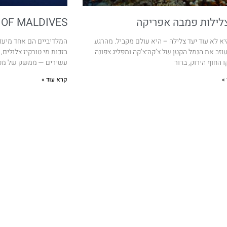
צלילות פמבה אפריקה
 OF MALDIVES
א לא עוד יעד צלילה – היא עולם מקביל. מהרגע
המלדיביים הם אחד מיעד
זב את הנמל הקטן של צ’קה־צ’קה ומפליג צפונה
בזכות מי טורקיז צלולים, 
 החוף הירוק, ברור
עשירים — ממשק של מפגשי
»
קרא עוד »
מפת אתר
יצירת קשר
ברוכים הבאים לגלובל סרף
INSTAGRAM