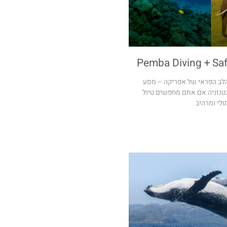
Pemba Diving + Saf
לב הפראי של אפריקה – מסע
טנזניה אם אתם מחפשים טיול
לי ומרהיב