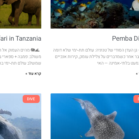
ari in Tanzania
Pemba Di
גן העדן הסודי של טנזניה: עולם תת‑ימי שלא דומה
🌊🐘 מהים העמוק אל ה
ר אחר כשמדברים על צלילת עומק, קירות אנכיים
משולב: פמבה + ספארי ב
מעט בלתי‑אמינה — האי
שמשלב עולם תת‑ימי בתו
»
קרא עוד »
DIVE