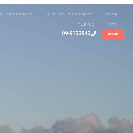
שִׂים
לֵב:
אודות
סדנאות וטיולי גלישה
סדנאות ווולנס
בְּאֲתָר
זֶה
בלוג
צור קשר
מֻפְעֶלֶת
09-9733943
הזמנות
מַעֲרֶכֶת
נָגִישׁ
בִּקְלִיק
הַמְּסַיַּעַת
לִנְגִישׁוּת
הָאֲתָר.
לְחַץ
Control-
F11
לְהַתְאָמַת
הָאֲתָר
לְעִוְורִים
הַמִּשְׁתַּמְּשִׁים
בְּתוֹכְנַת