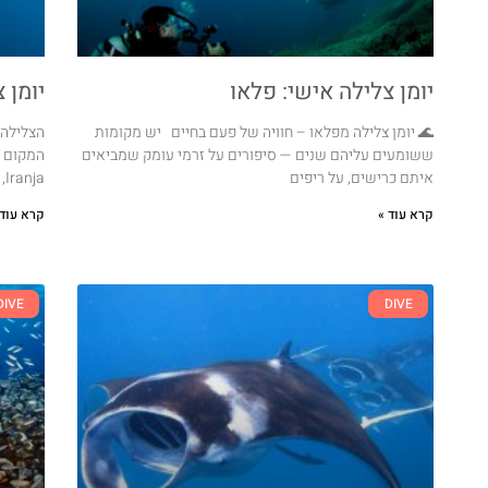
יומן צלילה אישי: פלאו
יומן 
🌊 יומן צלילה מפלאו – חוויה של פעם בחיים יש מקומות
הצלילה 
ששומעים עליהם שנים — סיפורים על זרמי עומק שמביאים
איתם כרישים, על ריפים
Iranja, אחד המקומות שאני אוהב במיוחד.השיט ארוך
קרא עוד »
קרא עוד 
DIVE
DIVE
Global Surf
Typically replies within a day
16:50