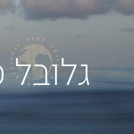
קוֹרֵא־מָסָךְ;
לְחַץ
Control-
F10
לִפְתִיחַת
תַּפְרִיט
נְגִישׁוּת.
גלובל ס