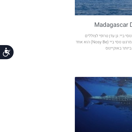
Madagascar D
י ביי: גן עדן טרופי לצוללים
שמחפשים גדול, צבעוני ומרגש נוסי ביי (Nosy Be) הוא אחד
יותר באוקיינוס
נג