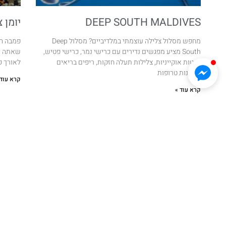
DEEP SOUTH MALDIVES
יומן 
מחפש מסלול צלילה עוצמתי במלדיביים? מסלול Deep
פמבה הי
South מציע מפגשים נדירים עם כרישי נמר, כרישי פטיש,
שאתה עו
מנטות אוקייניות, צלילות תעלה חזקות, ריפים בריאים
לאורך קו
וספינות טרופות
קרא עוד 
קרא עוד »
גלובלסרף
סוכנות נסיעות ייחודית לחובבי הים בכלל והגלים בפרט. גלובל סרף
פועלת במטרה ליצור ולספק לקהילת הגולשים חוויות של של פעם