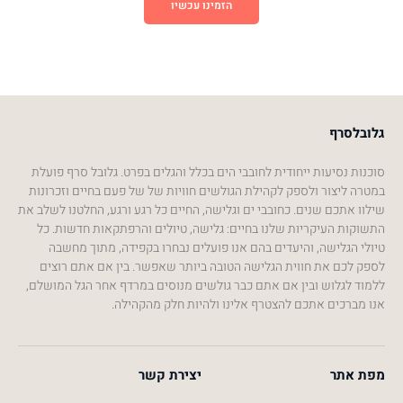
הזמינו עכשיו
גלובלסרף
סוכנות נסיעות ייחודית לחובבי הים בכלל והגלים בפרט. גלובל סרף פועלת
במטרה ליצור ולספק לקהילת הגולשים חוויות של של פעם בחיים וזכרונות
שילוו אתכם שנים. כחובבי ים וגלישה, החיים כל רגע ורגע, החלטנו לשלב את
התשוקות העיקריות שלנו בחיים: גלישה, טיולים והרפתקאות חדשות. כל
טיולי הגלישה, והיעדים בהם אנו פועלים נבחרו בקפידה, מתוך מחשבה
לספק לכם את חווית הגלישה הטובה ביותר שאפשר. בין אם אתם רוצים
ללמוד לגלוש ובין אם אתם כבר גולשים מנוסים במרדף אחר הגל המושלם,
אנו מברכים אתכם להצטרף אלינו ולהיות חלק מהקהילה.
מפת אתר
יצירת קשר