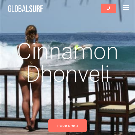
שִׂים
לֵב:
בְּאֲתָר
זֶה
מֻפְעֶלֶת
Cinnamon
מַעֲרֶכֶת
נָגִישׁ
בִּקְלִיק
Dhonveli
הַמְּסַיַּעַת
לִנְגִישׁוּת
הָאֲתָר.
Pasta Point
הזמינו עכשיו