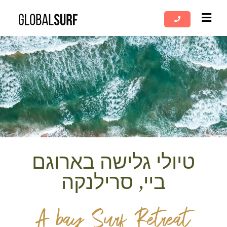
שִׂים
לֵב:
בְּאֲתָר
זֶה
מֻפְעֶלֶת
מַעֲרֶכֶת
נָגִישׁ
בִּקְלִיק
הַמְּסַיַּעַת
לִנְגִישׁוּת
הָאֲתָר.
טיולי גלישה בארוגם
ביי, סרילנקה
A bay Surf Retreat