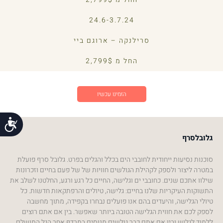
24.6-3.7.24
סרילנקה – ארוגם ביי
החל מ 2,799$
הזמינו עכשיו
נג
גלובלסרף
סוכנות נסיעות ייחודית לחובבי הים בכלל והגלים בפרט. גלובל סרף פועלת
במטרה ליצור ולספק לקהילת הגולשים חוויות של של פעם בחיים וזכרונות
שילוו אתכם שנים. כחובבי ים וגלישה, החיים כל רגע ורגע, החלטנו לשלב את
התשוקות העיקריות שלנו בחיים: גלישה, טיולים והרפתקאות חדשות. כל
טיולי הגלישה, והיעדים בהם אנו פועלים נבחרו בקפידה, מתוך מחשבה
לספק לכם את חווית הגלישה הטובה ביותר שאפשר. בין אם אתם רוצים
ללמוד לגלוש ובין אם אתם כבר גולשים מנוסים במרדף אחר הגל המושלם,