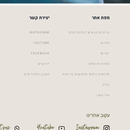
מפת אתר
יצירת קשר
ברוכים הבאים לגלובל סרף
INSTAGRAM
אודות
YOUTUBE
יעדים
FACEBOOK
המלונות שלנו
דרושים
סדנאות וולנס וחופשות בריאות
תקנון גלובל סרף
בלוג
צור קשר
עקוב אחרינו
’sup
Youtube
Instagram