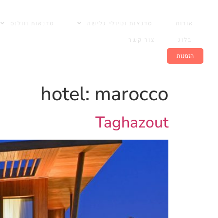
שִׂים
לֵב:
אודות
סדנאות וטיולי גלישה
סדנאות ווולנס
בְּאֲתָר
זֶה
בלוג
צור קשר
מֻפְעֶלֶת
09-9733943
הזמנות
מַעֲרֶכֶת
נָגִישׁ
hotel:
marocco
בִּקְלִיק
הַמְּסַיַּעַת
לִנְגִישׁוּת
Taghazout
הָאֲתָר.
לְחַץ
Control-
F11
לְהַתְאָמַת
הָאֲתָר
לְעִוְורִים
הַמִּשְׁתַּמְּשִׁים
בְּתוֹכְנַת