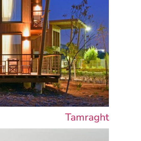
קוֹרֵא־מָסָךְ;
לְחַץ
Control-
F10
לִפְתִיחַת
תַּפְרִיט
נְגִישׁוּת.
Tamraght