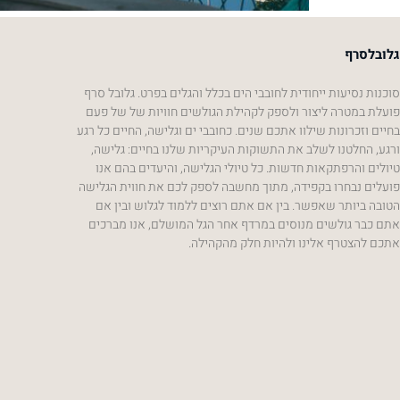
גלובלסרף
סוכנות נסיעות ייחודית לחובבי הים בכלל והגלים בפרט. גלובל סרף
פועלת במטרה ליצור ולספק לקהילת הגולשים חוויות של של פעם
בחיים וזכרונות שילוו אתכם שנים. כחובבי ים וגלישה, החיים כל רגע
ורגע, החלטנו לשלב את התשוקות העיקריות שלנו בחיים: גלישה,
טיולים והרפתקאות חדשות. כל טיולי הגלישה, והיעדים בהם אנו
פועלים נבחרו בקפידה, מתוך מחשבה לספק לכם את חווית הגלישה
הטובה ביותר שאפשר. בין אם אתם רוצים ללמוד לגלוש ובין אם
אתם כבר גולשים מנוסים במרדף אחר הגל המושלם, אנו מברכים
Global Surf
אתכם להצטרף אלינו ולהיות חלק מהקהילה.
Typically replies within a day
19:21