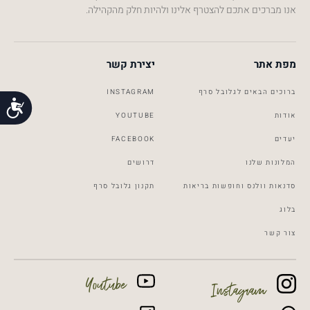
אנו מברכים אתכם להצטרף אלינו ולהיות חלק מהקהילה.
מפת אתר
יצירת קשר
ברוכים הבאים לגלובל סרף
INSTAGRAM
נג
אודות
YOUTUBE
יעדים
FACEBOOK
המלונות שלנו
דרושים
סדנאות וולנס וחופשות בריאות
תקנון גלובל סרף
Global Surf
Typically replies within a day
בלוג
צור קשר
22:25
Youtube
Instagram