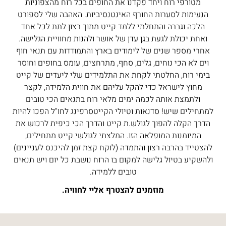
מטורפי רוח ויחד פקדנו את החופים בכל רוח מהצפוניות
הנעימות לסערות החורף האינטנסיביות. האהבה שלי לספורט
הלכה וגברה והתחלתי ללמד קייט מתוך רצון לתת לכל אחד
ואחת יכולת לגעת בגן עדן של אושר ולהנות מחוויית הגלישה.
אחרי מספר שנים של לימודים בארץ והתמודדות עם תנאי חוף
וים לא הכי נוחים, גלים, סחף, מתרחצים, עומס בחופים וחוסר
בימי רוח, החלטתי לקחת את התלמידים שלי ליעדים של קייט
מחוץ לישראל כדי להקל עליהם את חווית הלמידה, לקצר
ולתמצת אותה לכמה ימים מלאי רוח בתנאים הכי טובים
למתחילים שיש! סדנאות וטיולי הקייטסרפינג לחו"ל הפכו להיות
הדרך הקלה להפוך לגולש.ת קייט והדרך הכי כיפית לרכוש את
המיומנות המופלאה הזו. המלצתי לגולשי קייט מתחילים,
להצטייד בהרבה רצון והתמדה (לוקח קצת זמן להיכנס לעניינים)
ולהשקיע בטיול גלישה למקום בו הרוח נושבת כל יום ויש תנאים
טובים ללמידה.
מוזמנים להצטרף אליי לחוויה.