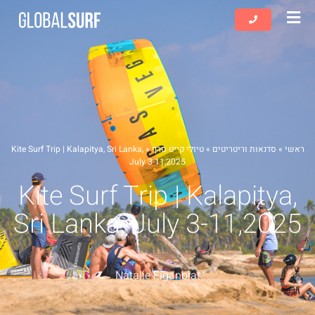
שִׂים
לֵב:
בְּאֲתָר
זֶה
מֻפְעֶלֶת
מַעֲרֶכֶת
נָגִישׁ
בִּקְלִיק
הַמְּסַיַּעַת
ראשי
»
סדנאות וריטריטים
»
טיולי קייט סרף
»
Kite Surf Trip | Kalapitya, Sri Lanka,
לִנְגִישׁוּת
July 3-11,2025
הָאֲתָר.
Kite Surf Trip | Kalapitya,
Sri Lanka, July 3-11,2025
Natalie Figanblat