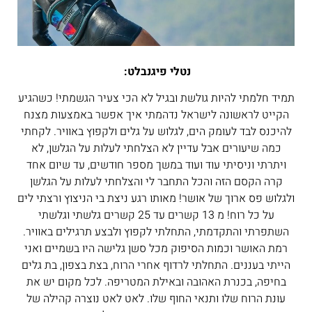
נטלי פיגנבלט:
תמיד חלמתי להיות גולשת ובגיל לא הכי צעיר הגשמתי! כשהגיע
הקייט לראשונה לישראל נדהמתי איך אפשר באמצעות מצנח
להיכנס לבד לעומק הים, לגלוש על גלים ולקפוץ באוויר. לקחתי
כמה שיעורים אבל עדיין לא הצלחתי לעלות על הגלשן, לא
ויתרתי וניסיתי עוד ועוד במשך מספר חודשים, עד שיום אחד
קרה הקסם הזה והכל התחבר לי והצלחתי לעלות על הגלשן
ולגלוש פס ארוך של אושר! מאותו רגע ניצת בי הניצוץ ורצתי לים
על כל רוח! מ 13 קשרים עד 25 קשרים גלשתי וגלשתי
השתפרתי והתקדמתי, התחלתי לקפוץ ולבצע תרגילים באוויר.
רמת האושר וכמות הסיפוק מכל סשן גלישה היו בשמיים ואני
הייתי בעננים. התחלתי לרדוף אחרי הרוח, בצת בצפון, בת גלים
בחיפה, בכנרת האהובה ובאילת המטריפה. לכל מקום יש את
עונת הרוח שלו ותנאי החוף שלו. לאט לאט נוצרה קהילה של