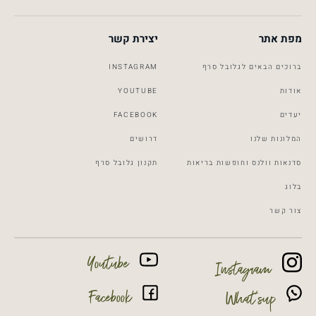
מפת אתר
יצירת קשר
ברוכים הבאים לגלובל סרף
INSTAGRAM
אודות
YOUTUBE
יעדים
FACEBOOK
המלונות שלנו
דרושים
סדנאות וולנס וחופשות בריאות
תקנון גלובל סרף
Global Surf
Typically replies within a day
בלוג
צור קשר
8:02
Youtube
Instagram
Facebook
What’sup