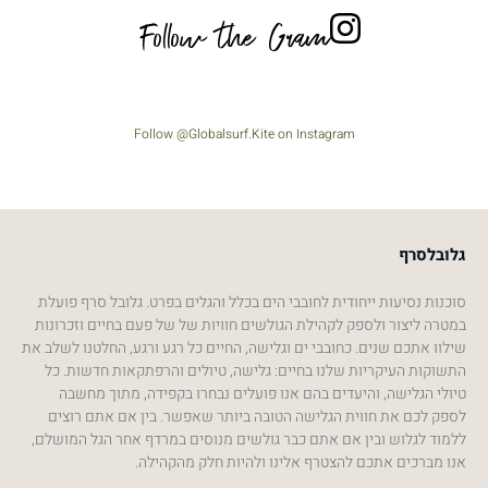
Follow the Gram
Follow @Globalsurf.Kite on Instagram
גלובלסרף
סוכנות נסיעות ייחודית לחובבי הים בכלל והגלים בפרט. גלובל סרף פועלת
במטרה ליצור ולספק לקהילת הגולשים חוויות של של פעם בחיים וזכרונות
שילוו אתכם שנים. כחובבי ים וגלישה, החיים כל רגע ורגע, החלטנו לשלב את
התשוקות העיקריות שלנו בחיים: גלישה, טיולים והרפתקאות חדשות. כל
טיולי הגלישה, והיעדים בהם אנו פועלים נבחרו בקפידה, מתוך מחשבה
לספק לכם את חווית הגלישה הטובה ביותר שאפשר. בין אם אתם רוצים
ללמוד לגלוש ובין אם אתם כבר גולשים מנוסים במרדף אחר הגל המושלם,
אנו מברכים אתכם להצטרף אלינו ולהיות חלק מהקהילה.