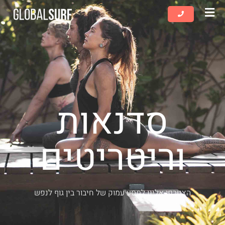
שִׂים
לֵב:
בְּאֲתָר
זֶה
מֻפְעֶלֶת
מַעֲרֶכֶת
נָגִישׁ
בִּקְלִיק
סדנאות
הַמְּסַיַּעַת
לִנְגִישׁוּת
הָאֲתָר.
וריטריטים
הצטרפו אלינו למסע עמוק של חיבור בין גוף לנפש