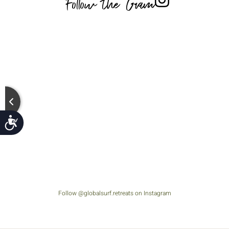
Follow the Gram
נג
Follow @globalsurf.retreats on Instagram