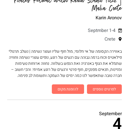
Pilates Retreat with Karin Studio Fitiz |
Malia Crete
Karin Aronov
Septmber 1-4
Crete
באווירה הקסומה של אי חלומי, מול חוף שליו ועוצר נשימה | נשלב תרגולי
פילאטיס וכוח ברמה גבוהה עם רגעים של רוגע, נופים עוצרי נשימה וחוויה
שתמלא את הגוף באנרגיה ואת הנפש בשלווה. נחווה ארוחות טעימות
ומזינות, תנאים מפנקים, חוף פרטי ורגעים של רוגע אמיתי. והכי חשוב –
חברה טובה שתאפשר לנו כמה ימים של העמקה ותשומת לב פנימה.
לפרטים נוספים
להזמנת מקום
September
4