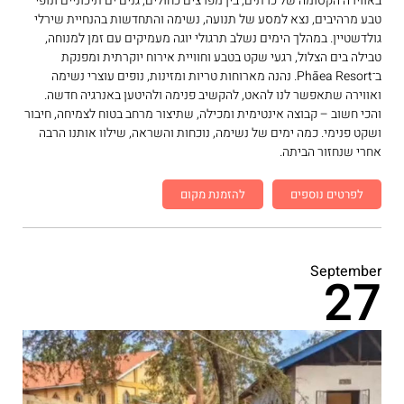
באווירה הקסומה של כרתים, בין מפרצים כחולים, גנים ים־תיכוניים ונופי
טבע מרהיבים, נצא למסע של תנועה, נשימה והתחדשות בהנחיית שירלי
גולדשטיין. במהלך הימים נשלב תרגולי יוגה מעמיקים עם זמן למנוחה,
טבילה בים הצלול, רגעי שקט בטבע וחוויית אירוח יוקרתית ומפנקת
ב־Phāea Resort. נהנה מארוחות טריות ומזינות, נופים עוצרי נשימה
ואווירה שתאפשר לנו להאט, להקשיב פנימה ולהיטען באנרגיה חדשה.
והכי חשוב – קבוצה אינטימית ומכילה, שתיצור מרחב בטוח לצמיחה, חיבור
ושקט פנימי. כמה ימים של נשימה, נוכחות והשראה, שילוו אותנו הרבה
אחרי שנחזור הביתה.
לפרטים נוספים
להזמנת מקום
September
27