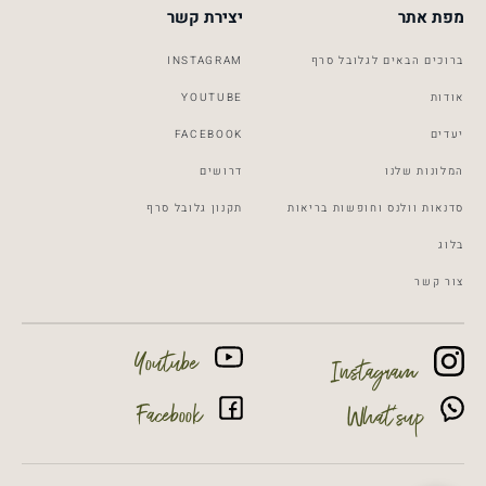
מפת אתר
יצירת קשר
ברוכים הבאים לגלובל סרף
INSTAGRAM
אודות
YOUTUBE
יעדים
FACEBOOK
המלונות שלנו
דרושים
סדנאות וולנס וחופשות בריאות
תקנון גלובל סרף
Global Surf
Typically replies within a day
בלוג
צור קשר
10:49
Youtube
Instagram
Facebook
What’sup