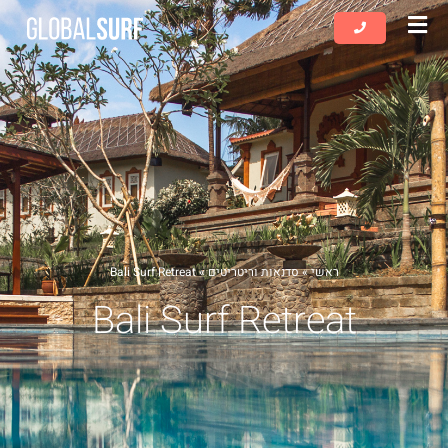
שִׂים
לֵב:
בְּאֲתָר
זֶה
מֻפְעֶלֶת
מַעֲרֶכֶת
נָגִישׁ
בִּקְלִיק
הַמְּסַיַּעַת
לִנְגִישׁוּת
הָאֲתָר.
ראשי
»
סדנאות וריטריטים
»
Bali Surf Retreat
Bali Surf Retreat