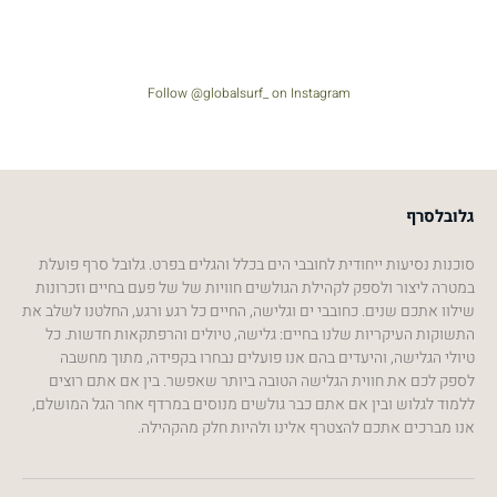
Follow @globalsurf_ on Instagram
גלובלסרף
סוכנות נסיעות ייחודית לחובבי הים בכלל והגלים בפרט. גלובל סרף פועלת
במטרה ליצור ולספק לקהילת הגולשים חוויות של של פעם בחיים וזכרונות
שילוו אתכם שנים. כחובבי ים וגלישה, החיים כל רגע ורגע, החלטנו לשלב את
התשוקות העיקריות שלנו בחיים: גלישה, טיולים והרפתקאות חדשות. כל
טיולי הגלישה, והיעדים בהם אנו פועלים נבחרו בקפידה, מתוך מחשבה
לספק לכם את חווית הגלישה הטובה ביותר שאפשר. בין אם אתם רוצים
ללמוד לגלוש ובין אם אתם כבר גולשים מנוסים במרדף אחר הגל המושלם,
אנו מברכים אתכם להצטרף אלינו ולהיות חלק מהקהילה.