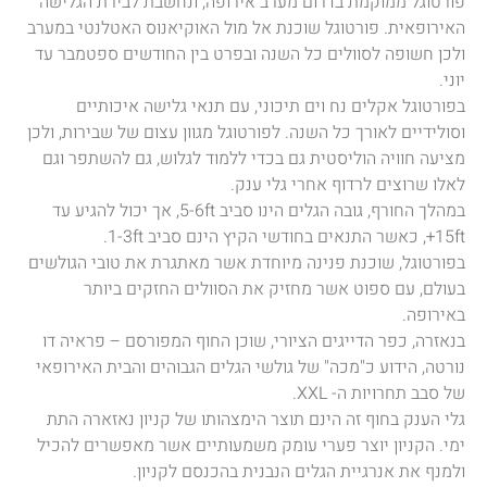
פורטוגל ממוקמת בדרום מערב אירופה, ונחשבת לבירת הגלישה
האירופאית. פורטוגל שוכנת אל מול האוקיאנוס האטלנטי במערב
ולכן חשופה לסוולים כל השנה ובפרט בין החודשים ספטמבר עד
יוני.
בפורטוגל אקלים נח וים תיכוני, עם תנאי גלישה איכותיים
וסולידיים לאורך כל השנה. לפורטוגל מגוון עצום של שבירות, ולכן
מציעה חוויה הוליסטית גם בכדי ללמוד לגלוש, גם להשתפר וגם
לאלו שרוצים לרדוף אחרי גלי ענק.
במהלך החורף, גובה הגלים הינו סביב 5-6ft, אך יכול להגיע עד
15ft+, כאשר התנאים בחודשי הקיץ הינם סביב 1-3ft.
בפורטוגל, שוכנת פנינה מיוחדת אשר מאתגרת את טובי הגולשים
בעולם, עם ספוט אשר מחזיק את הסוולים החזקים ביותר
באירופה.
בנאזרה, כפר הדייגים הציורי, שוכן החוף המפורסם – פראיה דו
נורטה, הידוע כ"מכה" של גולשי הגלים הגבוהים והבית האירופאי
של סבב תחרויות ה- XXL.
גלי הענק בחוף זה הינם תוצר הימצהותו של קניון נאזארה התת
ימי. הקניון יוצר פערי עומק משמעותיים אשר מאפשרים להכיל
ולמנף את אנרגיית הגלים הנבנית בהכנסם לקניון.