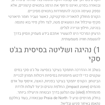
ובנאזרה בפרט, ואיננו נדחוף את הרמה בתנאים קיצוניים, אלא
נספק טעימה והכנה להתמודדות בתנאים מסיביים.
הקורס מחולק לתאוריה ופרקטיקה, כאשר נעביר חומר תיאורטי
מקיף שיכלול את הנושאים מטה, לצד חלק פיזי בוא נתנסה
בנהיגה, חילוץ וגרירה לגלים.
הרעיון המרכזי הינו להעשיר אתכם בידע מעמיק ונסיון בדרך
להגשמת חוויה משמעותית.
1) נהיגה ושליטה בסיסית בג'ט
סקי
בשלב זה ההדרכה תתמקד בעיקר בנסיעה על ג'ט סקי במים
שקטים כדי לרכוש מיומנויות בסיסיות ויכולות תמרון לבניית
הביטחון. הקורס יתמקד בעיקר בפניות, האצה, איסוף של אדם
מהמים (impact zone), החלפת נהגים וכיצד לעלות ולרדת
מהמזחלת (sled) עם הגלשן בדרך הבטוחה והיעילה ביותר.
בחלק מהימים נגיע ל- Praia de North שבנאזרה, בעוד בחלקם
נתאמן באיזור פניש ובליאל.