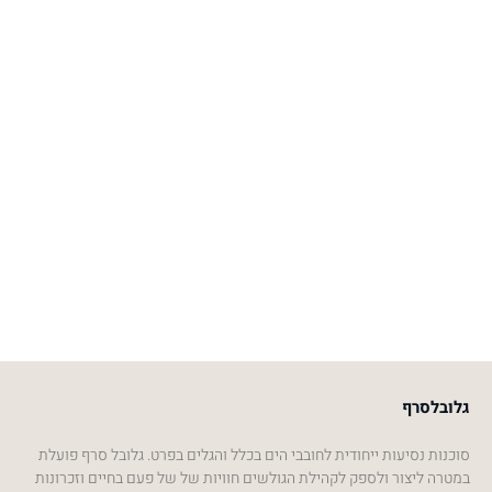
גלובלסרף
סוכנות נסיעות ייחודית לחובבי הים בכלל והגלים בפרט. גלובל סרף פועלת
במטרה ליצור ולספק לקהילת הגולשים חוויות של של פעם בחיים וזכרונות