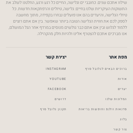
שילוו אתכם שנים. כחובבי ים וגלישה, החיים כל רגע ורגע, החלטנו לשלב את
התשוקות העיקריות שלנו בחיים: גלישה, טיולים והרפתקאות חדשות. כל
טיולי הגלישה, והיעדים בהם אנו פועלים נבחרו בקפידה, מתוך מחשבה
לספק לכם את חווית הגלישה הטובה ביותר שאפשר. בין אם אתם רוצים
ללמוד לגלוש ובין אם אתם כבר גולשים מנוסים במרדף אחר הגל המושלם,
אנו מברכים אתכם להצטרף אלינו ולהיות חלק מהקהילה.
מפת אתר
יצירת קשר
ברוכים הבאים לגלובל סרף
INSTAGRAM
אודות
YOUTUBE
יעדים
FACEBOOK
המלונות שלנו
דרושים
סדנאות וולנס וחופשות בריאות
תקנון גלובל סרף
Global Surf
Typically replies within a day
בלוג
צור קשר