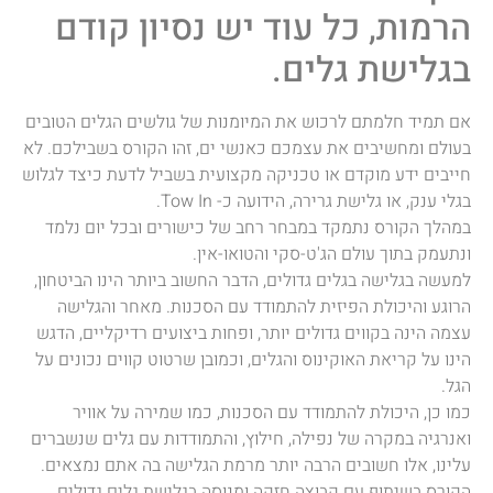
הרמות, כל עוד יש נסיון קודם
בגלישת גלים.
אם תמיד חלמתם לרכוש את המיומנות של גולשים הגלים הטובים
בעולם ומחשיבים את עצמכם כאנשי ים, זהו הקורס בשבילכם. לא
חייבים ידע מוקדם או טכניקה מקצועית בשביל לדעת כיצד לגלוש
בגלי ענק, או גלישת גרירה, הידועה כ- Tow In.
במהלך הקורס נתמקד במבחר רחב של כישורים ובכל יום נלמד
ונתעמק בתוך עולם הג'ט-סקי והטואו-אין.
למעשה בגלישה בגלים גדולים, הדבר החשוב ביותר הינו הביטחון,
הרוגע והיכולת הפיזית להתמודד עם הסכנות. מאחר והגלישה
עצמה הינה בקווים גדולים יותר, ופחות ביצועים רדיקליים, הדגש
הינו על קריאת האוקינוס והגלים, וכמובן שרטוט קווים נכונים על
הגל.
כמו כן, היכולת להתמודד עם הסכנות, כמו שמירה על אוויר
ואנרגיה במקרה של נפילה, חילוץ, והתמודדות עם גלים שנשברים
עלינו, אלו חשובים הרבה יותר מרמת הגלישה בה אתם נמצאים.
הקורס בשיתוף עם קבוצה חזקה ומנוסה בגלישת גלים גדולים,