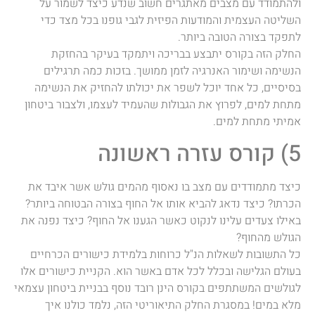
ולהתמודד עם מצבים מאתגרים חשוב שנדע כיצד לשמור על
השליטה העצמית והמודעות הפיזית לגבי גופנו בכל מצד כדי
לתפקד בצורה הטובה ביותר.
החלק הזה בקורס יתבצע בבריכה ויתמקד בעיקר בהחזקת
הנשימה ושימור האנרגיה לזמן ממושך. בזכות כמה תרגילים
בסיסיים, כל אחד יוכל לשפר את יכולתו להחזיק את הנשימה
מתחת למים, לפרוץ את הגבולות שהעמיד לעצמו, ולצבור ביטחון
אמיתי מתחת למים.
5) קורס עזרה ראשונה
כיצד מתמודדים עם מצב בו נאסוף מהמים גולש אשר איבד את
הכרתו? כיצד נדאג להביא אותו אל החוף בצורה הבטוחה ביותר?
באילו צעדים עלינו לנקוט כאשר הגענו אל החוף? כיצד נפנה את
הגולש מהחוף?
כל התשובות לשאלות הנ"ל כרוחות בלמידת כישורים הכרחיים
בעולם הגלישה ובכלל לכל אדם באשר הוא. הקניית כישורים אלו
לגולשים המשתתפים בקורס הינן רובד נוסף בבניית ביטחון עצמאי
מלא במים! במסגרת החלק התיאוריטי הזה, נלמד כולנו איך