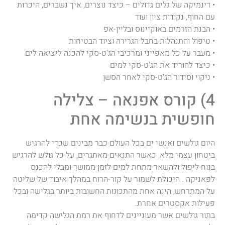
• דינמיקה של גלים גדולים – כיצד נוצרים, איך נשברים, היכרות
עם החוף, נקודות ציון ועוד
• הבנת הזרמים באוקיינוס ובליין-אפ
• טיפול והתנהלות בחבל הגרירה וציוד הבטיחות
• מעבר על כל מאפייני ומרכיבי הג'ט-סקי להכנה ליציאה לים
• כיצד להוריד את הג'ט-סקי למים
• ניקוי וסידור הג'ט-סקי לאחר הסשן
4) קורס אפנאה – צלילה
חופשית בנשימה אחת
היום גולשים ואנשי ים בכל העולם כבר מבינים שכדי להרגיש
ביטחון עצמי מלא, כאשר התנאים מאתגרים, על כל גולש להרגיש
בנוח ליפול ולהשאר מתחת למים לזמן ממושך ומבלי להכנס
לפאניקה . היכולת לשמור על קור-הרוח במהלך איבוד של שליטה
על המתרחש, הינה אחת מהתכונות החשובות ביותר בגלישה ובכל
פעילות אקסטרים אחרת.
בתור גולשים אשר מעוניינים לדחוף את רמת הגלישה קדימה