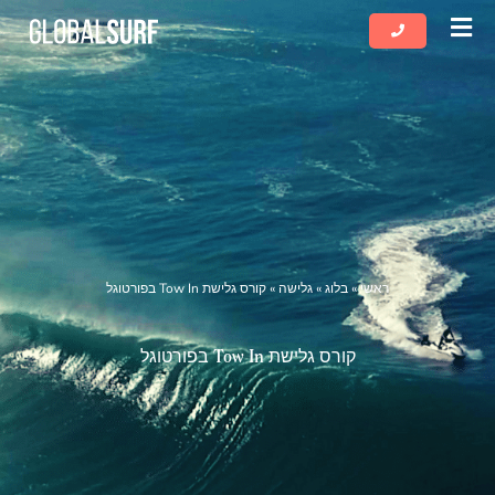
שִׂים
לֵב:
בְּאֲתָר
זֶה
מֻפְעֶלֶת
מַעֲרֶכֶת
נָגִישׁ
בִּקְלִיק
הַמְּסַיַּעַת
לִנְגִישׁוּת
הָאֲתָר.
ראשי
»
בלוג
»
גלישה
»
קורס גלישת Tow In בפורטוגל
קורס גלישת Tow In בפורטוגל