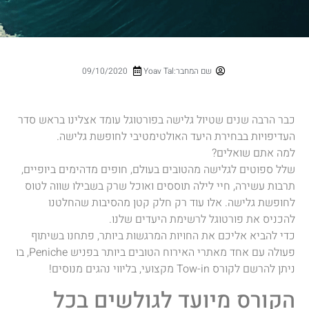
שם המחבר:Yoav Tal
09/10/2020
כבר הרבה שנים שטיול גלישה בפורטוגל עומד אצלינו בראש סדר
העדיפויות בבחירת היעד האולטימטיבי לחופשת גלישה.
למה אתם שואלים?
שלל ספוטים לגלישה מהטובים בעולם, חופים מדהימים ביופיים,
תרבות עשירה, חיי לילה תוססים ואוכל שרק בשבילו שווה לטוס
לחופשת גלישה. אלו עוד רק חלק קטן מהסיבות שהחלטנו
להכניס את פורטוגל לרשימת היעדים שלנו.
כדי להביא אליכם את החויות המרגשות ביותר, פתחנו בשיתוף
פעולה עם אחד מאתרי האירוח הטובים ביותר בפניש Peniche, בו
ניתן להרשם לקורס Tow-in מקצועי, בליווי נהגים מנוסים!
הקורס מיועד לגולשים בכל