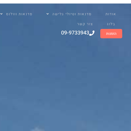
שִׂים
לֵב:
אודות
סדנאות וטיולי גלישה
סדנאות ווולנס
בְּאֲתָר
זֶה
בלוג
צור קשר
מֻפְעֶלֶת
09-9733943
הזמנות
מַעֲרֶכֶת
נָגִישׁ
בִּקְלִיק
הַמְּסַיַּעַת
לִנְגִישׁוּת
הָאֲתָר.
לְחַץ
Control-
F11
לְהַתְאָמַת
הָאֲתָר
לְעִוְורִים
הַמִּשְׁתַּמְּשִׁים
בְּתוֹכְנַת