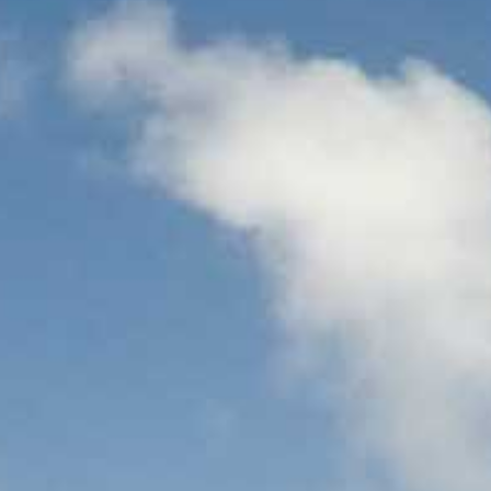
קוֹרֵא־מָסָךְ;
לְחַץ
Control-
F10
לִפְתִיחַת
תַּפְרִיט
נְגִישׁוּת.