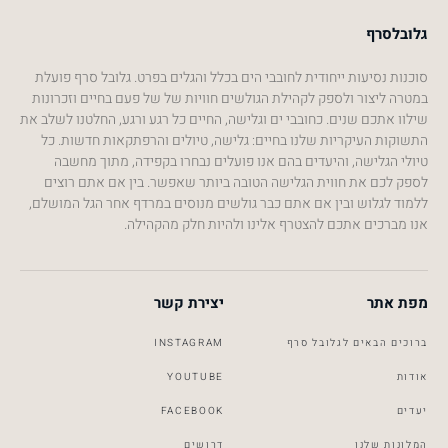
גלובלסרף
סוכנות נסיעות ייחודית לחובבי הים בכלל והגלים בפרט. גלובל סרף פועלת
במטרה ליצור ולספק לקהילת הגולשים חוויות של של פעם בחיים וזכרונות
שילוו אתכם שנים. כחובבי ים וגלישה, החיים כל רגע ורגע, החלטנו לשלב את
התשוקות העיקריות שלנו בחיים: גלישה, טיולים והרפתקאות חדשות. כל
טיולי הגלישה, והיעדים בהם אנו פועלים נבחרו בקפידה, מתוך מחשבה
לספק לכם את חווית הגלישה הטובה ביותר שאפשר. בין אם אתם רוצים
ללמוד לגלוש ובין אם אתם כבר גולשים מנוסים במרדף אחר הגל המושלם,
אנו מברכים אתכם להצטרף אלינו ולהיות חלק מהקהילה.
מפת אתר
יצירת קשר
ברוכים הבאים לגלובל סרף
INSTAGRAM
אודות
YOUTUBE
יעדים
FACEBOOK
המלונות שלנו
דרושים