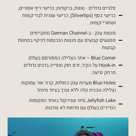
פלגיים גדולים - טונות, ברקודות, כרישי ריף אפורים,
כרישי כסף (Silvertips), כרישי שונית לבני־קצוות
ושחורי־קצוות.
מנטות ענק - ב‑German Channel מתקיימים
מפגשים קבועים עם מנטות הנכנסות לניקוי בתחנות
קבועות
Blue Corner – אתר הצלילה המפורסם בעולם
Hook‑in על הקיר, זרם חזק וצפייה בדגים גדולים
מרחק נגיעה.
Blue Holes מערות ענק כחולות, קרני אור עמוקות
וצלילה טכנית קלה ללא צורך בציוד מיוחד
Jellyfish Lake סיור שנירקול באחד המקומות
הנדירים בעולם עם מדוזות לא צורבות.